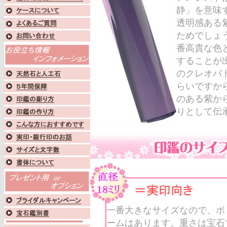
静」を意味する
透明感ある
ためでしょ
番高貴な色
することが
のクレオパ
らいですか
のある紫か
りとして伝
一番大きなサイズなので、ボ
ームはあります。重さは宝石