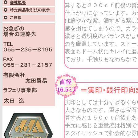
算すると２００ｃｔ前後の贅
仕上がりになっています。カ
は鮮やかな紫。濃すぎる紫は
感を損ねてしまうので、カラ
濃さと透明度のバランスがよ
のを厳選しています。ストー
表面もドーム状にキレイに磨
ており、手触りもなめらかで
実印としては十分すぎるくら
大きなものです。重さは宝石
算すると１５０ｃｔ前後もあ
手元に感じる重量感は格別で
スタイリッシュで都会的な雰