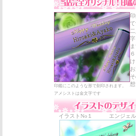
印
て
二
字
ま
６
け
お
そ
想
印鑑にこのような形で刻印されます。
アメシストは金文字です
イラストNo１ エンジェ