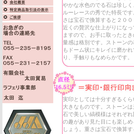
やかな水色のでる石は珍しく
ルーレースの秀でた特長です
さは宝石で換算すると２００
近くの贅沢な仕上がりになっ
ますので、お手に取ったとき
量感は格別です。ストーンの
もドーム状にキレイに磨かれ
り、手触りもなめらかです。
実印としては十分すぎるくら
大きなものです。ストーンは
石で美しい縞模様はそれぞれ
の趣があり見た目にも楽しめ
しょう。重さは宝石で換算す