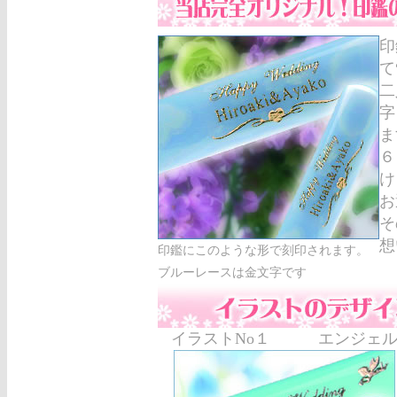
印
て
二
字
ま
６
け
お
そ
想
印鑑にこのような形で刻印されます。
ブルーレースは金文字です
イラストNo１ エンジェ