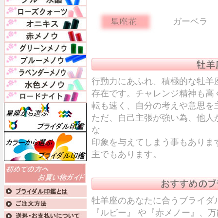
ガーベラ
行動力にあふれ、積極的な牡羊
存在です。チャレンジ精神も高
転も速く、自分の考えや意思を
ただ、自己主張が強い為、他人
な
印象を与えてしまう事もありま
主でもあります。
牡羊座のあなたに合うブライダ
『ルビー』 や『赤メノー』、